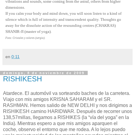
vibrations and sounds, some coming from the astral, others from higher
dimensions.
If you calm your body and mind down, you will soon listen to a kind of
silence which is full of intensity and transcendent quality. Thoughts go
away for the dissolute action of the resounding centres (CHAKRAS)
SHANIR-JI (master of yoga).
F
oto: Cristales y colores (sergio).
en
0:11
domingo, 8 de noviembre de 2009
RISHIKESH
Atardece. El automóvil va sorteando baches de la carretera.
Viajo con mis amigos KRISNA SAHARAM y el SR.
RASHMAN. Hemos salido de NEW DELHI y nos dirigimos a
RISHIKESH camino HARIDWAR. Después de recorrer unos
138,57millas, llegamos a RISHIKES (la “vía del yoga” en la
India). Mientras espero a que mis amigos aparquen el
coche, observo el entorno que me rodea. A lo lejos puedo