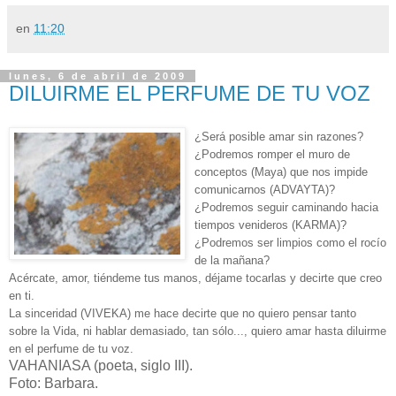
en
11:20
lunes, 6 de abril de 2009
DILUIRME EL PERFUME DE TU VOZ
¿Será posible amar sin razones?
¿Podremos romper el muro de
conceptos (Maya) que nos impide
comunicarnos (ADVAYTA)?
¿Podremos seguir caminando hacia
tiempos venideros (KARMA)?
¿Podremos ser limpios como el rocío
de la mañana?
Acércate, amor, tiéndeme tus manos, déjame tocarlas y decirte que creo
en ti.
La sinceridad (VIVEKA) me hace decirte que no quiero pensar tanto
sobre la Vida, ni hablar demasiado, tan sólo..., quiero amar hasta diluirme
en el perfume de tu voz.
VAHANIASA (poeta, siglo III).
Foto: Barbara.