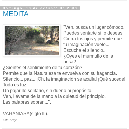
domingo, 18 de octubre de 2009
MEDITA
"Ven, busca un lugar cómodo.
Puedes sentarte si lo deseas.
Cierra tus ojos y permite que
tu imaginación vuele...
Escucha el silencio...
¿Oyes el murmullo de la
brisa?
¿Sientes el sentimiento de tu corazón?
Permite que la Naturaleza te envuelva con su fragancia.
Silencio... paz... ¡Oh, la imaginación se acalla! ¡Qué sucede!
Todo es luz...
Un pajarillo solitario, sin dueño ni propósito.
Ven, llévame de la mano a la quietud del principio.
Las palabras sobran...".
VAHANIASA(siglo III).
Foto: sergio.