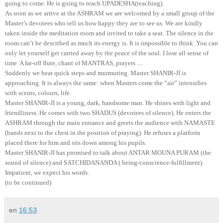
going to come
. He is going to teach UPADESHA(teaching).
As soon as we arrive at the ASHRAM we are welcomed by a small group of the
Master’s devotees who tell us how happy they are to see us.
We are kindly
taken inside the meditation room and invited to take a seat. The silence in the
room can’t be described as much its energy is. It
is impossible to think. You
can
only
let yourself get carried away by the peace of the soul. I lose all sense of
time. A far-off flute, chant of MANTRAS, prayers ....
Suddenly
we hear q
uick steps and murmuring. Master SHANIR-JI is
approaching. It is always the same: when Masters come the “air” intensifies
with scents, colours, life.
Master SHANIR-JI is a young, dark, handsome man. He shines with light and
friendliness. He comes
with two SHADUS (devotees of silence). He enters the
ASHRAM through the main entrance and greets the audience with NAMASTE
(hands next to the chest in the position of praying). He refuses a platform
placed there for him and sits down among his pupils.
Master SHANIR-JI
has
promised to talk about ANTAR MOUNA PURAM (the
sound of silence) and SATCHIDANANDA ( being-conscience-fulfillment).
Impatient, we expect his words.
(to be continued)
en
16:53