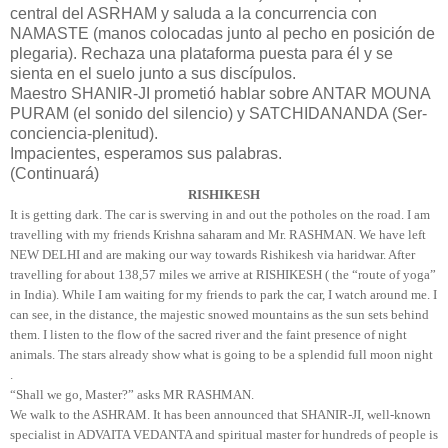
central del ASRHAM y saluda a la concurrencia con
NAMASTE (manos colocadas junto al pecho en posición de
plegaria). Rechaza una plataforma puesta para él y se
sienta en el suelo junto a sus discípulos.
Maestro SHANIR-JI prometió hablar sobre ANTAR MOUNA
PURAM (el sonido del silencio) y SATCHIDANANDA (Ser-
conciencia-plenitud).
Impacientes, esperamos sus palabras.
(Continuará)
RISHIKESH
It is getting dark. The car is swerving in and out the potholes on the road. I am
travelling with my friends
Krishna saharam
and Mr. RASHMAN. We have left
NEW
DELHI
and
are making our way towards
Rishikesh
via
haridwar
. After
travelling for about 138,57 miles we arrive at RISHIKESH ( the “route
of yoga
”
in India). While I am waiting for my friends to park the car
, I watch
around
me. I
can see, in the distance, the majestic snowed mountains as the sun sets behind
them. I listen to the flow of the sacred river and the faint presence of night
an
imals. The stars already show
what is going to be a splendid full moon night
.
“
S
hall we go, Master?” asks MR RASHMAN.
We walk to the ASHRAM
. It has been announced that SHANIR-JI, well-known
specialist in ADVAITA VEDANTA and spiritual master for hundreds of people is