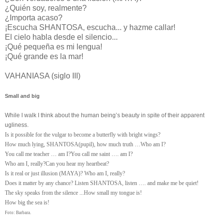
¿Quién soy, realmente?
¿Importa acaso?
¡Escucha SHANTOSA, escucha... y hazme callar!
El cielo habla desde el silencio...
¡Qué pequeña es mi lengua!
¡Qué grande es la mar!
VAHANIASA (siglo III)
Small and big
While I walk I think about the human being’s beauty in spite of their apparent
ugliness.
Is it possible for the vulgar to become a butterfly with bright wings?
How much lying, SHANTOSA(pupil), how much truth …Who am I?
You call me teacher … am I?You call me saint …. am I?
Who am I, really?Can you hear my heartbeat?
Is it real or just illusion (MAYA)? Who am I, really?
Does it matter by any chance? Listen SHANTOSA, listen …. and make me be quiet!
The sky speaks from the silence ...How small my tongue is!
How big the sea is!
Foto: Barbara.