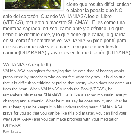
cierto que resulta difícil criticar
o alabar la poesía que NO
sale del corazón. Cuando VAHANIASA lee el Libro
(VEDAS), recuerda a maestro SUAMAYI. Él es como una
montaña sagrada: brusco, cambiante y auténtico. Lo que
tiene que decir lo dice, y lo que tiene que callar, lo guarda
en su corazón comprensivo. VAHANIASA pide por tí, para
que seas como este viejo maestro y que encuentres tu
camino(DHARANA) y avances en tu meditación (DHYANA).
VAHANIASA (Siglo III)
VAHANIASA apologizes for saying that he gets tired of hearing words
pronounced by preachers who do not feel what they say. It is also true
that it is difficult to criticize or praise that poetry which does not come out
from the heart. When VAHANASA reads the Book(VEDAS), he
remembers his master SUAMAYI. He is like a sacred mountain: abrupt,
changing and authentic. What he must say he does say it, and what he
must keep quiet he keeps it in his understanding heart. VAHANIASA
prays for you so that you can be like this old master, you can find your
way (DHARANA) and you can make progress with your meditation
(DHYANA).
Foto: Barbara.