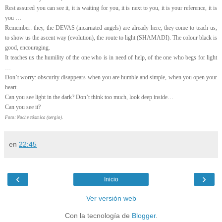
Rest assured you can see it, it is waiting for you, it is next to you, it is your reference, it is
you …
Remember: they, the DEVAS (incarnated angels) are already here, they come to teach us,
to show us the ascent way (evolution), the route to light (SHAMADI). The colour black is
good, encouraging.
It teaches us the humility of the one who is in need of help, of the one who begs for light
…
Don’t worry: obscurity disappears when you are humble and simple, when you open your
heart.
Can you see light in the dark? Don’t think too much, look deep inside…
Can you see it?
Foto:
N
oche cósmica (sergio).
en
22:45
‹
›
Inicio
Ver versión web
Con la tecnología de
Blogger
.