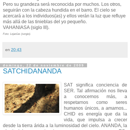
Pero su grandeza será reconocida por muchos. Los otros,
seguirán con la cabeza hundida en el barro. El cielo se
acercará a los individuos(as) y ellos verán la luz que refluye
más allá de las tinieblas del yo pequeño.
VAHANIASA (siglo III).
F
oto:
Lejanías
(sergio).
en
20:43
domingo, 22 de noviembre de 2009
SATCHIDANANDA
SAT
significa conciencia de
SER. Tal afirmación nos lleva
a conocernos más, a
respetarnos como seres
humanos únicos, a amarnos...
CHID
es energía que da la
vida, que impulsa a crecer
desde la tierra árida a
la
luminosidad del cielo.
ANANDA
, la