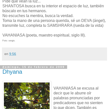
Pide que vean la luz...
SHANTOSA busca en tu interior el espacio de luz, también
búscalo en tus hermanos.
No escuches la mentira, busca la verdad.
Toma la mano de una persona querida, sé un DEVA (ángel),
transmite luz, completa tu SAMSHRARA (rueda de la vida)
VAHANIASA (poeta, maestro espiritual, siglo III).
F
oto: sergio.
en
9:56
domingo, 15 de febrero de 2009
Dhyana
VAHANIASA se excusa al
decir que le aburre oír
palabras pronunciadas por
predicadores que no sienten
lo que dicen. También es