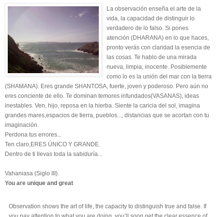
La observación enseña el arte de la
vida, la capacidad de distinguir lo
verdadero de lo falso. Si pones
atención (DHARANA) en lo que haces,
pronto verás con claridad la esencia de
las cosas. Te hablo de una mirada
nueva, limpia, inocente. Posiblemente
como lo es la unión del mar con la tierra
(SHAMANA). Eres grande SHANTOSA, fuerte, joven y poderoso. Pero aún no
eres conciente de ello. Te dominan temores infundados(VASANAS), ideas
inestables. Ven, hijo, reposa en la hierba. Siente la caricia del sol, imagina
grandes mares,espacios de tierra, pueblos..., distancias que se acortan con tu
imaginación.
Perdona tus errores...
Ten claro,ERES ÚNICO Y GRANDE.
Dentro de ti llevas toda la sabiduría...
Vahaniasa (Siglo III).
You are unique and great
Observation shows the art of life, the capacity to distinguish true and false. If
you pay attention to what you are doing, you’ll soon get the clear essence of