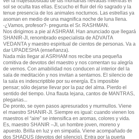
ver la majestuosidad de las montañas nevadas mientras el
sol se oculta tras ellas. Escucho el fluir del río sagrado y la
tenue presencia de los animales nocturnos. Las estrellas ya
asoman en medio de
una magnifica noche de luna llena.
-¿Vamos, profesor?- pregunta el Sr. RASHMAN.
Nos dirigimos a pie al ASHRAM. Han anunciado que llegará
SHANIR-JI, renombrado especialista de ADVAITA
VEDANTA y maestro espiritual de cientos de personas. Va a
dar UPADESHA (enseñanza).
Nada más llegar al ASRHAM nos recibe una pequeña
comitiva de devotos del maestro y nos comentan su alegría
de vernos. Con amabilidad nos conducen al interior del la
sala de meditación y nos invitan a sentarnos. El silencio de
la sala es indescriptible por su energía. Es imposible
pensar; sólo dejarse llevar por la paz del alma. Pierdo el
sentido del tiempo. Una flauta lejana, cantos de MANTRAS,
plegarias...
De pronto, se oyen pasos apresurados y murmullos. Viene
el maestro SHANIR-JI. Siempre es igual: cuando vienen los
maestros el “aire” se intensifica en aromas, colores y vida.
Es, maestro SHANIR –JI, un hombre joven, moreno y
apuesto. Brilla en luz y en simpatía. Viene acompañado de
dos SHADUS (devotos del silencio). Entra por la puerta