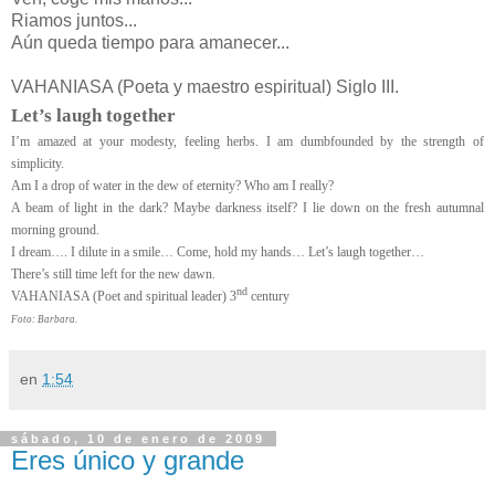
Riamos juntos...
Aún queda tiempo para amanecer...
VAHANIASA (Poeta y maestro espiritual) Siglo III.
Let’s laugh together
I’m amazed at your modesty, feeling herbs. I am dumbfounded by the strength of
simplicity.
Am I a drop of water in the dew of eternity? Who am I really?
A beam of light in the dark? Maybe darkness itself? I lie down on the fresh autumnal
morning ground.
I dream…. I dilute in a smile… Come, hold my hands… Let’s laugh together…
There’s still time left for the new dawn.
nd
VAHANIASA (Poet and spiritual leader) 3
century
Foto: Barbara.
en
1:54
sábado, 10 de enero de 2009
Eres único y grande