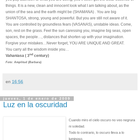
things. It is a new, clean and innocent look what I am talking about, as the
union of the sea and the earth might be (SHAMANA) . You are big
SHANTOSA, strong, young and powerful. But you are still not aware of it.
You are controlled by groundless fears (VASANAS), unstable ideas. Come,
son, rest on the grass. Feel the sun caressing you, imagine big seas, open
spaces, the people…, distances that shorten up with your imagination.
Forgive your mistakes…Never forget, YOU ARE UNIQUE AND GREAT.
You carry all the wisdom inside you…
nd
Vahaniasa ( 3
century)
F
oto: Amplitud (Barbara).
en
16:56
jueves, 1 de enero de 2009
Luz en la oscuridad
Cuando miro el cielo oscuro no veo negrura
ni soledad.
Todo lo contrario, lo oscuro lleva a lo
luminoso.