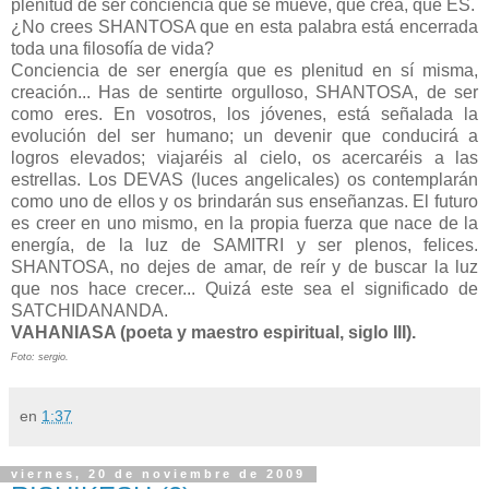
plenitud de ser conciencia que se mueve, que crea, que ES.
¿No crees
SHANTOSA
que en esta palabra está encerrada
toda una filosofía de vida?
Conciencia de ser energía que es plenitud en sí misma,
creación... Has de sentirte orgulloso,
SHANTOSA
, de ser
como eres. En vosotros, los jóvenes, está señalada la
evolución del ser humano; un devenir que conducirá a
logros elevados; viajaréis al cielo, os acercaréis a las
estrellas. Los
DEVAS
(luces angelicales) os contemplarán
como uno de ellos y os brindarán sus enseñanzas. El futuro
es creer en uno mismo, en la propia fuerza que nace de la
energía, de la luz de
SAMITRI
y ser plenos,
felices
.
SHANTOSA
, no dejes de amar, de reír y de buscar la luz
que nos hace crecer... Quizá este sea el significado de
SATCHIDANANDA
.
VAHANIASA
(poeta y maestro espiritual, siglo
III
).
Foto: sergio.
en
1:37
viernes, 20 de noviembre de 2009