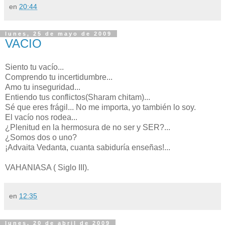
en
20:44
lunes, 25 de mayo de 2009
VACIO
Siento tu vacío...
Comprendo tu incertidumbre...
Amo tu inseguridad...
Entiendo tus conflictos(Sharam chitam)...
Sé que eres frágil... No me importa, yo también lo soy.
El vacío nos rodea...
¿Plenitud en la hermosura de no ser y SER?...
¿Somos dos o uno?
¡Advaita Vedanta, cuanta sabiduría enseñas!...
VAHANIASA ( Siglo III).
en
12:35
lunes, 20 de abril de 2009