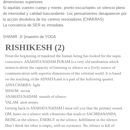
dimensiones superiores.
Si aquitáis vuestro cuerpo y mente, pronto escucharéis un silencio pleno
de intensidad y calidad trascendente. Los pensamientos desaparecen por
la acción disolutiva de los centros resonadores (CHAKRAS).
La conciencia de SER es inmediata.
SHANIR -JI (maestro de YOGA
RISHIKESH (2)
From the beginning of mankind the human being has looked for the supra
conscience. ANAHATA NADAM PURAM is a very old meditation which
instructs about the capacity of listening to silence as a lively source of
communication with superior dimensions of the celestial world. It is based
on the teaching of the ADVAITA and is a part of the following quartet.
AJNA CHAKRA: light
SHAUM: nectar
ANAHATA NADAM: sounds of silence.
VALAM: alert senses.
Getting back to ANAHATA NADAM I must tell you that the primary sound,
OM, bases on a silence with vibrations that leads to SACHIDANANDA,
BEING in the silence, ENERGY in the silence, fulfillment in the silence.
Don’t think the ether is empty, with no existence. No, silence is full of