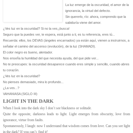
La luz emerge de la oscuridad, el amor de la
ignorancia, la virtud del defecto.
Sin quererlo, río: ahora, comprendo que la
sabiduría viene del amor.
¿Ves luz en la oscuridad? Si no la ves,¡busca!
Seguro que la puedes ver, te espera, está junto a ti, es tu referencia, eres tú...
Recuerda: ellos, los DEVAS (ángeles encarnados) ya están aquí, vienen a instruirnos, a
señalar el camino del ascenso (evolución), de la luz (SHAMADI).
El color negro es bueno, alentador.
Nos enseña la humildad del que necesita ayuda, del que pide ver...
No te preocupes: la oscuridad desaparece cuando eres simple y sencillo, cuando abres
tu corazón.
¿Ves luz en la oscuridad?
No pienses demasiado, mira lo profundo...
¿La ves...?
VAHANIASA (SIGLO III)
LIGHT IN THE DARK
When I look into the dark sky I don’t see blackness or solitude.
Quite the opposite, darkness leads to light. Light emerges from obscurity, love from
ignorance, virtue from faults.
Spontaneously, I laugh: now I understand that wisdom comes from love. Can you see light
in the dark? If you can’t, find it!